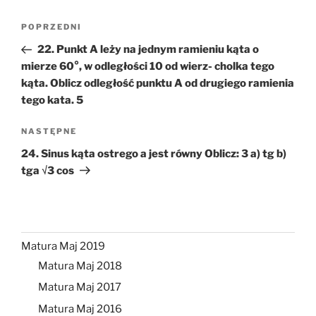
Nawigacja
Poprzedni
POPRZEDNI
wpisu
wpis
22. Punkt A leży na jednym ramieniu kąta o
mierze 60°, w odległości 10 od wierz- cholka tego
kąta. Oblicz odległość punktu A od drugiego ramienia
tego kata. 5
Następny
NASTĘPNE
wpis
24. Sinus kąta ostrego a jest równy Oblicz: 3 a) tg b)
tga √3 cos
Matura Maj 2019
Matura Maj 2018
Matura Maj 2017
Matura Maj 2016