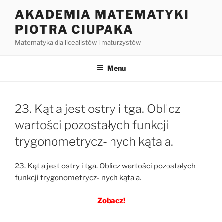
Przejdź
AKADEMIA MATEMATYKI
do
PIOTRA CIUPAKA
treści
Matematyka dla licealistów i maturzystów
Menu
23. Kąt a jest ostry i tga. Oblicz
wartości pozostałych funkcji
trygonometrycz- nych kąta a.
23. Kąt a jest ostry i tga. Oblicz wartości pozostałych
funkcji trygonometrycz- nych kąta a.
Zobacz!