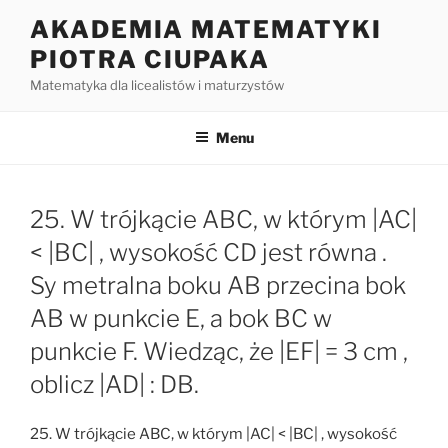
Przejdź
AKADEMIA MATEMATYKI
do
PIOTRA CIUPAKA
treści
Matematyka dla licealistów i maturzystów
Menu
25. W trójkącie ABC, w którym |AC|
< |BC| , wysokość CD jest równa .
Sy metralna boku AB przecina bok
AB w punkcie E, a bok BC w
punkcie F. Wiedząc, że |EF| = 3 cm ,
oblicz |AD| : DB.
25. W trójkącie ABC, w którym |AC| < |BC| , wysokość