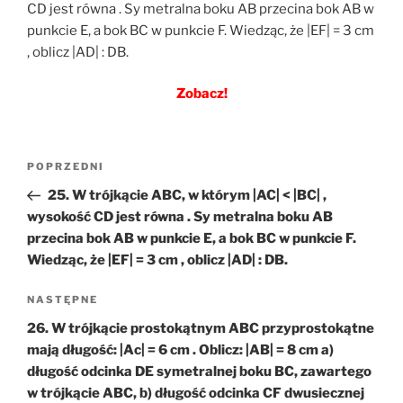
CD jest równa . Sy metralna boku AB przecina bok AB w
punkcie E, a bok BC w punkcie F. Wiedząc, że |EF| = 3 cm
, oblicz |AD| : DB.
Zobacz!
Nawigacja
Poprzedni
POPRZEDNI
wpisu
wpis
25. W trójkącie ABC, w którym |AC| < |BC| ,
wysokość CD jest równa . Sy metralna boku AB
przecina bok AB w punkcie E, a bok BC w punkcie F.
Wiedząc, że |EF| = 3 cm , oblicz |AD| : DB.
Następny
NASTĘPNE
wpis
26. W trójkącie prostokątnym ABC przyprostokątne
mają długość: |Ac| = 6 cm . Oblicz: |AB| = 8 cm a)
długość odcinka DE symetralnej boku BC, zawartego
w trójkącie ABC, b) długość odcinka CF dwusiecznej