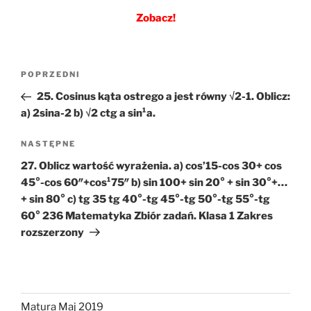
Zobacz!
Nawigacja
Poprzedni
POPRZEDNI
wpisu
wpis
25. Cosinus kąta ostrego a jest równy √2-1. Oblicz:
a) 2sina-2 b) √2 ctg a sin¹a.
Następny
NASTĘPNE
wpis
27. Oblicz wartość wyrażenia. a) cos’15-cos 30+ cos
45°-cos 60″+cos¹75″ b) sin 100+ sin 20° + sin 30°+…
+ sin 80° c) tg 35 tg 40°-tg 45°-tg 50°-tg 55°-tg
60° 236 Matematyka Zbiór zadań. Klasa 1 Zakres
rozszerzony
Matura Maj 2019