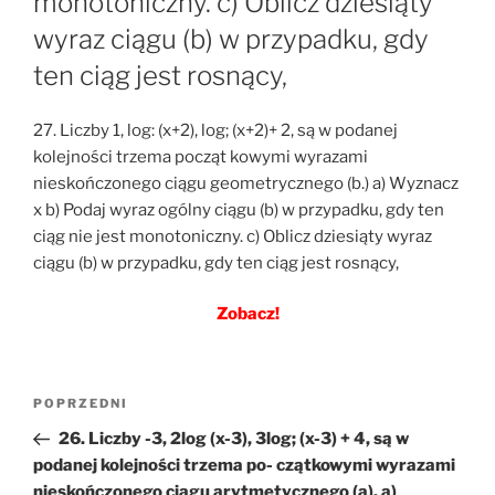
monotoniczny. c) Oblicz dziesiąty
wyraz ciągu (b) w przypadku, gdy
ten ciąg jest rosnący,
27. Liczby 1, log: (x+2), log; (x+2)+ 2, są w podanej
kolejności trzema począt kowymi wyrazami
nieskończonego ciągu geometrycznego (b.) a) Wyznacz
x b) Podaj wyraz ogólny ciągu (b) w przypadku, gdy ten
ciąg nie jest monotoniczny. c) Oblicz dziesiąty wyraz
ciągu (b) w przypadku, gdy ten ciąg jest rosnący,
Zobacz!
Nawigacja
Poprzedni
POPRZEDNI
wpisu
wpis
26. Liczby -3, 2log (x-3), 3log; (x-3) + 4, są w
podanej kolejności trzema po- czątkowymi wyrazami
nieskończonego ciągu arytmetycznego (a). a)