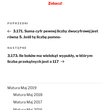
Zobacz!
Nawigacja
Poprzedni
POPRZEDNI
wpisu
wpis
3.171. Suma cyfr pewnej liczby dwucyfrowej jest
równa 5. Jeśli tę liczbę pomno-
Następny
NASTĘPNE
wpis
3.173. Ile boków ma wielokąt wypukły, w którym
liczba przekątnych jest o 117
Matura Maj 2019
Matura Maj 2018
Matura Maj 2017
Matura Maj 2016