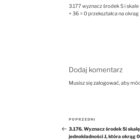
3.177 wyznacz środek S i skale 
+ 36 = 0 przekształca na okrag
Dodaj komentarz
Musisz się
zalogować
, aby mó
Nawigacja
Poprzedni
POPRZEDNI
wpisu
wpis
3.176. Wyznacz środek Si skalę
jednokładności J, która okrąg 0,