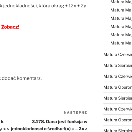
Matura Ma
k jednokladności, która okrag + 12x + 2y
Matura Ma
Matura Ma
Matura Maj
Zobacz!
Matura Maj
Matura Ma
Matura Czerwi
Matura Sierpie
Matura Czerwi
c dodać komentarz.
Matura Operon
Matura Sierpie
Matura Czerwi
NASTĘPNE
Następny
Matura Opero
wpis
 k
3.178. Dana jest funkcja w
: x ^
jednokladnosci o środku f(x) = – 2x ^
Matura Sierpie