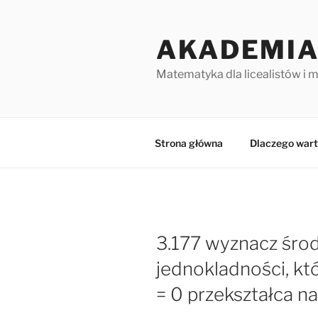
Przejdź
do
AKADEMIA
treści
Matematyka dla licealistów i 
Strona główna
Dlaczego wart
3.177 wyznacz środe
jednokladności, któ
= 0 przekształca n