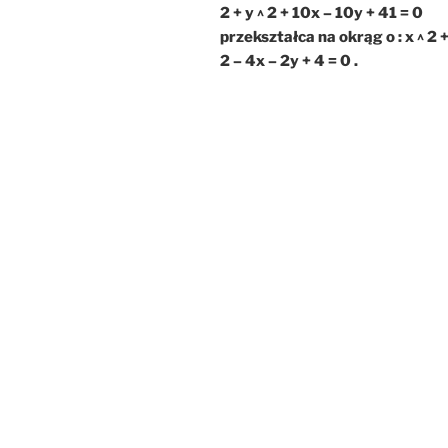
2 + y ^ 2 + 10x – 10y + 41 = 0
przekształca na okrąg o : x ^ 2 +
2 – 4x – 2y + 4 = 0 .