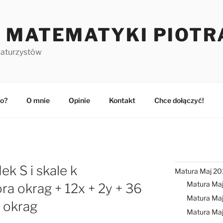
 MATEMATYKI PIOTR
maturzystów
o?
O mnie
Opinie
Kontakt
Chce dołączyć!
k S i skale k
Matura Maj 20
Matura Ma
ra okrag + 12x + 2y + 36
Matura Maj
a okrag
Matura Ma