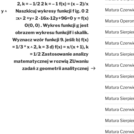
2, k = – 1/2 2 k = – 1 f(x) = (x – 2)/x
Matura Czerwi
 y ^
Naszkicuj wykresy funkcji f ig. 0 2
:x^ 2 +y^ 2 -16x-12y+96=0 y = f(x)
Matura Opero
O(0, 0) . Wykres funkcji g jest
Matura Sierpie
obrazem wykresu funkcjif i skalik.
Wyznacz wzór funkcji 9. jeśli: b) f(x)
Matura Czerwi
= 1/3 * x ^ 2, k = 3 d) f(x) = x/(x + 1), k
= 1/2 Zastosowanie analizy
Matura Sierpie
matematycznej w rozwią ZUwaniu
Matura Czerwi
zadań z geometrii analitycznej
Matura Sierpie
Matura Czerwi
Matura Sierpie
Matura Czerwi
Matura Sierpie
Matura Czerwi