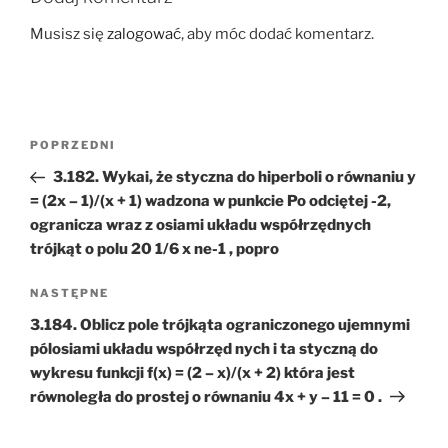
Musisz się
zalogować
, aby móc dodać komentarz.
Nawigacja
Poprzedni
POPRZEDNI
wpisu
wpis
3.182. Wykai, że styczna do hiperboli o równaniu y
= (2x – 1)/(x + 1) wadzona w punkcie Po odciętej -2,
ogranicza wraz z osiami układu współrzędnych
trójkąt o polu 20 1/6 x ne-1 , popro
Następny
NASTĘPNE
wpis
3.184. Oblicz pole trójkąta ograniczonego ujemnymi
pólosiami układu współrzęd nych i ta styczną do
wykresu funkcji f(x) = (2 – x)/(x + 2) która jest
równoległa do prostej o równaniu 4x + y – 11 = 0 .