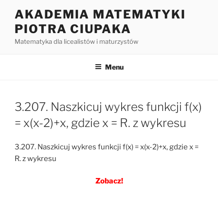
Przejdź
AKADEMIA MATEMATYKI
do
PIOTRA CIUPAKA
treści
Matematyka dla licealistów i maturzystów
Menu
3.207. Naszkicuj wykres funkcji f(x)
= x(x-2)+x, gdzie x = R. z wykresu
3.207. Naszkicuj wykres funkcji f(x) = x(x-2)+x, gdzie x =
R. z wykresu
Zobacz!
Nawigacja