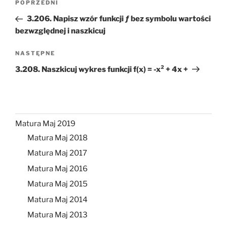
Poprzedni
POPRZEDNI
wpisu
wpis
3.206. Napisz wzór funkcji ƒ bez symbolu wartości
bezwzględnej i naszkicuj
Następny
NASTĘPNE
wpis
3.208. Naszkicuj wykres funkcji f(x) = -x² + 4x +
Matura Maj 2019
Matura Maj 2018
Matura Maj 2017
Matura Maj 2016
Matura Maj 2015
Matura Maj 2014
Matura Maj 2013