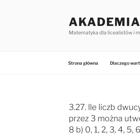
Przejdź
do
AKADEMIA
treści
Matematyka dla licealistów i 
Strona główna
Dlaczego wart
3.27. lle liczb dw
przez 3 można utworzy
8 b) 0, 1, 2, 3, 4, 5, 