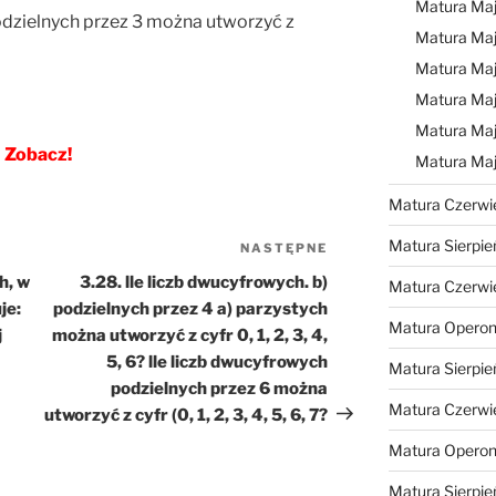
Matura Ma
odzielnych przez 3 można utworzyć z
Matura Ma
Matura Ma
Matura Maj
Matura Maj
Zobacz!
Matura Ma
Matura Czerwi
Matura Sierpie
NASTĘPNE
Następny
wpis
h, w
3.28. lle liczb dwucyfrowych. b)
Matura Czerwi
je:
podzielnych przez 4 a) parzystych
Matura Operon
j
można utworzyć z cyfr 0, 1, 2, 3, 4,
5, 6? lle liczb dwucyfrowych
Matura Sierpie
podzielnych przez 6 można
Matura Czerwi
utworzyć z cyfr (0, 1, 2, 3, 4, 5, 6, 7?
Matura Opero
Matura Sierpie