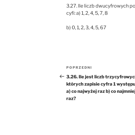
3.27. lle liczb dwucyfrowych p
cyfi: a) 1, 2, 4, 5, 7, 8
b) 0, 1, 2, 3, 4, 5, 67
Nawigacja
Poprzedni
POPRZEDNI
wpisu
wpis
3.26. Ile jest liczb trzycyfrowyc
których zapisie cyfra 1 występu
a) co najwyżej raz b) co najmnie
raz?