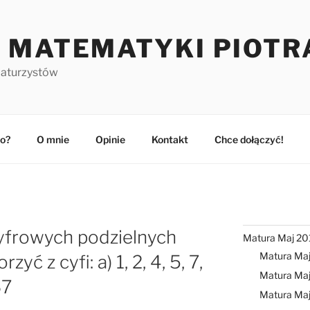
 MATEMATYKI PIOTR
maturzystów
o?
O mnie
Opinie
Kontakt
Chce dołączyć!
ucyfrowych podzielnych
Matura Maj 20
Matura Ma
ć z cyfi: a) 1, 2, 4, 5, 7,
Matura Maj
67
Matura Ma