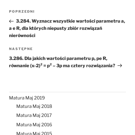
Nawigacja
Poprzedni
POPRZEDNI
wpisu
wpis
3.284. Wyznacz wszystkie wartości parametru a,
a e R, dla których niepusty zbiór rozwiązań
nierówności
Następny
NASTĘPNE
wpis
3.286. Dla jakich wartości parametru p, pe R,
równanie (x-2)² = p² – 3p ma cztery rozwiązania?
Matura Maj 2019
Matura Maj 2018
Matura Maj 2017
Matura Maj 2016
Matura Maj 2015