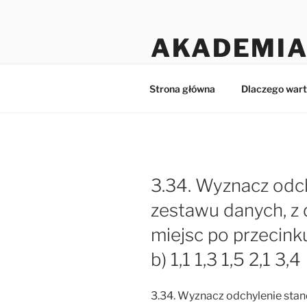
Przejdź
do
AKADEMIA
treści
Matematyka dla licealistów i 
Strona główna
Dlaczego wart
3.34. Wyznacz odc
zestawu danych, z
miejsc po przecinku
b) 1,1 1,3 1,5 2,1 3,4
3.34. Wyznacz odchylenie sta