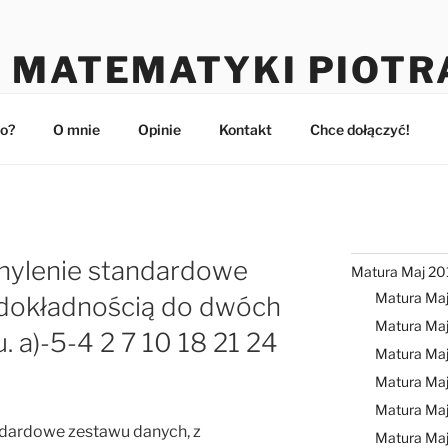
 MATEMATYKI PIOTR
maturzystów
o?
O mnie
Opinie
Kontakt
Chce dołączyć!
hylenie standardowe
Matura Maj 20
Matura Ma
 dokładnością do dwóch
Matura Maj
. a)-5-4 2 7 10 18 21 24
Matura Ma
Matura Ma
Matura Ma
ndardowe zestawu danych, z
Matura Ma