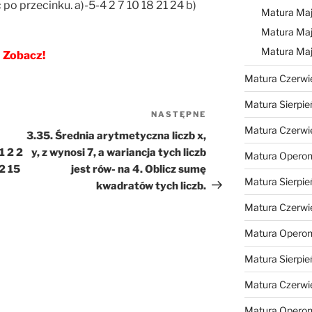
o przecinku. a)-5-4 2 7 10 18 21 24 b)
Matura Maj
Matura Maj
Matura Ma
Zobacz!
Matura Czerwi
Matura Sierpie
NASTĘPNE
Następny
Matura Czerwi
wpis
3.35. Średnia arytmetyczna liczb x,
1 2 2
y, z wynosi 7, a wariancja tych liczb
Matura Operon
12 15
jest rów- na 4. Oblicz sumę
Matura Sierpie
kwadratów tych liczb.
Matura Czerwi
Matura Opero
Matura Sierpie
Matura Czerwi
Matura Opero