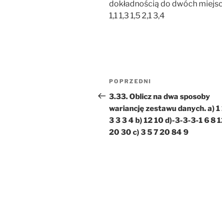
dokładnością do dwóch miejsc p
1,1 1,3 1,5 2,1 3,4
Nawigacja
Poprzedni
POPRZEDNI
wpisu
wpis
3.33. Oblicz na dwa sposoby
wariancję zestawu danych. a) 1 
3 3 3 4 b) 12 10 d)-3-3-3-1 6 8 
20 30 c) 3 5 7 20 84 9