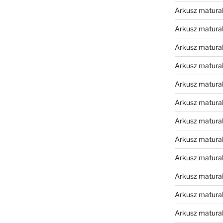
Arkusz matura
Arkusz matura
Arkusz matura
Arkusz matura
Arkusz matura
Arkusz matura
Arkusz matura
Arkusz matura
Arkusz matura
Arkusz matura
Arkusz matura
Arkusz matur