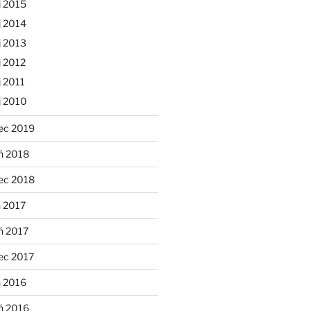
j 2015
j 2014
j 2013
 2012
 2011
j 2010
ec 2019
ń 2018
ec 2018
 2017
ń 2017
ec 2017
n 2016
ń 2016