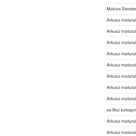
Matura Sierpi
Arkusz matura
Arkusz matura
Arkusz matural
Arkusz matura
Arkusz matura
Arkusz matura
Arkusz matura
Arkusz matura
aa Bez kategori
Arkusz matura
Arkusz matura