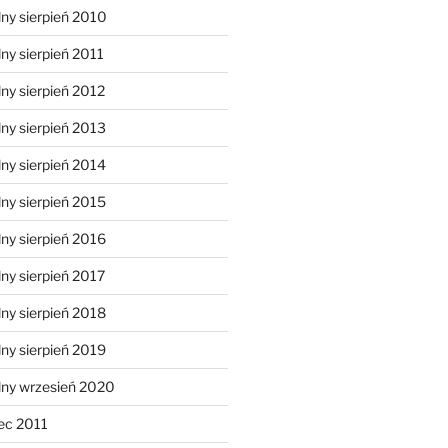
ny sierpień 2010
ny sierpień 2011
ny sierpień 2012
ny sierpień 2013
ny sierpień 2014
ny sierpień 2015
ny sierpień 2016
ny sierpień 2017
ny sierpień 2018
ny sierpień 2019
lny wrzesień 2020
ec 2011