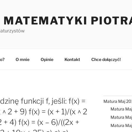
 MATEMATYKI PIOTR
maturzystów
o?
O mnie
Opinie
Kontakt
Chce dołączyć!
nę funkcji f, jeśli: f(x) =
Matura Maj 20
Matura Ma
 ^ 2 + 9) f(x) = (x + 1)/(x ^ 2
Matura Maj
2 + 4) f(x) = (x – 6)/((2x +
Matura Ma