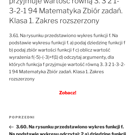
przyjmuje wartość równą 3. 3 2 1-
3-2-1 94 Matematyka Zbiór zadań.
Klasa 1. Zakres rozszerzony
3.61. Na rysunku przedstawiono wykres funkcji f. Na
podstawie wykresu funkcji f. a) podaj dziedzinę funkcji f
b) podaj zbiór wartości funkcji f c) oblicz wartość
wyrażenia f(-5)-(-3)+f(1) d) odczytaj argumenty, dla
których funkcja f przyjmuje wartość równą 3. 3 2 1-3-2-
1 94 Matematyka Zbiór zadań. Klasa 1. Zakres
rozszerzony
Zobacz!
Nawigacja
Poprzedni
POPRZEDNI
wpisu
wpis
3.60. Na rysunku przedstawiono wykres funkcji f.
Na podstawie wykresu odczytaj: 2 a) dziedzinę funkcji