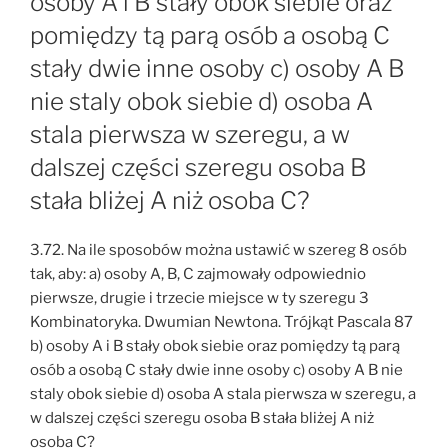
osoby A i B stały obok siebie oraz
pomiędzy tą parą osób a osobą C
stały dwie inne osoby c) osoby A B
nie staly obok siebie d) osoba A
stala pierwsza w szeregu, a w
dalszej części szeregu osoba B
stała bliżej A niż osoba C?
3.72. Na ile sposobów można ustawić w szereg 8 osób
tak, aby: a) osoby A, B, C zajmowały odpowiednio
pierwsze, drugie i trzecie miejsce w ty szeregu 3
Kombinatoryka. Dwumian Newtona. Trójkąt Pascala 87
b) osoby A i B stały obok siebie oraz pomiędzy tą parą
osób a osobą C stały dwie inne osoby c) osoby A B nie
staly obok siebie d) osoba A stala pierwsza w szeregu, a
w dalszej części szeregu osoba B stała bliżej A niż
osoba C?