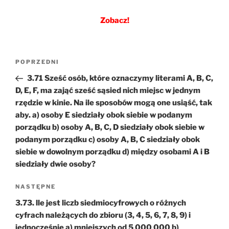
Zobacz!
Nawigacja
Poprzedni
POPRZEDNI
wpisu
wpis
3.71 Sześć osób, które oznaczymy literami A, B, C,
D, E, F, ma zająć sześć sąsied nich miejsc w jednym
rzędzie w kinie. Na ile sposobów mogą one usiąść, tak
aby. a) osoby E siedziały obok siebie w podanym
porządku b) osoby A, B, C, D siedziały obok siebie w
podanym porządku c) osoby A, B, C siedziały obok
siebie w dowolnym porządku d) między osobami A i B
siedziały dwie osoby?
Następny
NASTĘPNE
wpis
3.73. lle jest liczb siedmiocyfrowych o różnych
cyfrach należących do zbioru (3, 4, 5, 6, 7, 8, 9) i
jednocześnie a) mniejszych od 5 000 000 b)