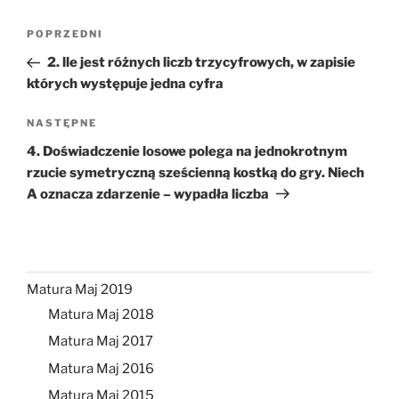
Nawigacja
Poprzedni
POPRZEDNI
wpisu
wpis
2. lle jest różnych liczb trzycyfrowych, w zapisie
których występuje jedna cyfra
Następny
NASTĘPNE
wpis
4. Doświadczenie losowe polega na jednokrotnym
rzucie symetryczną sześcienną kostką do gry. Niech
A oznacza zdarzenie – wypadła liczba
Matura Maj 2019
Matura Maj 2018
Matura Maj 2017
Matura Maj 2016
Matura Maj 2015