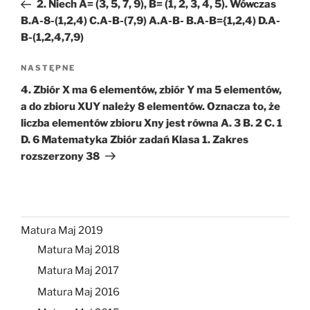
wpis
2. Niech A= (3, 5, 7, 9), B= (1, 2, 3, 4, 5). Wówczas
B.A-8-(1,2,4) C.A-B-(7,9) A.A-B- B.A-B={1,2,4) D.A-
B-(1,2,4,7,9)
Następny
NASTĘPNE
wpis
4. Zbiór X ma 6 elementów, zbiór Y ma 5 elementów,
a do zbioru XUY należy 8 elementów. Oznacza to, że
liczba elementów zbioru Xny jest równa A. 3 B. 2 C. 1
D. 6 Matematyka Zbiór zadań Klasa 1. Zakres
rozszerzony 38
Matura Maj 2019
Matura Maj 2018
Matura Maj 2017
Matura Maj 2016