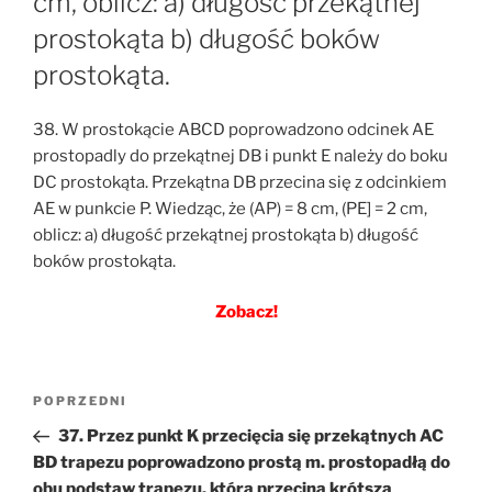
cm, oblicz: a) długość przekątnej
prostokąta b) długość boków
prostokąta.
38. W prostokącie ABCD poprowadzono odcinek AE
prostopadly do przekątnej DB i punkt E należy do boku
DC prostokąta. Przekątna DB przecina się z odcinkiem
AE w punkcie P. Wiedząc, że (AP) = 8 cm, (PE] = 2 cm,
oblicz: a) długość przekątnej prostokąta b) długość
boków prostokąta.
Zobacz!
Nawigacja
Poprzedni
POPRZEDNI
wpisu
wpis
37. Przez punkt K przecięcia się przekątnych AC
BD trapezu poprowadzono prostą m. prostopadłą do
obu podstaw trapezu, która przecina krótszą