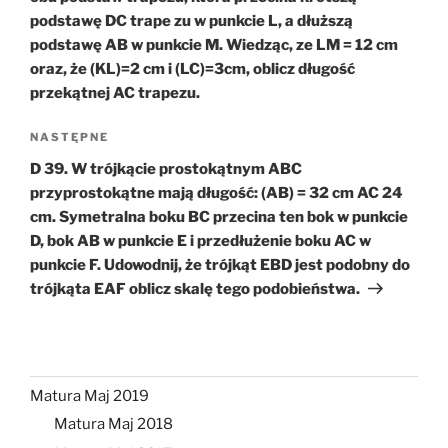
podstawę DC trape zu w punkcie L, a dłuższą
podstawę AB w punkcie M. Wiedząc, ze LM = 12 cm
oraz, że (KL)=2 cm i (LC)=3cm, oblicz długość
przekątnej AC trapezu.
Następny
NASTĘPNE
wpis
D 39. W trójkącie prostokątnym ABC
przyprostokątne mają długość: (AB) = 32 cm AC 24
cm. Symetralna boku BC przecina ten bok w punkcie
D, bok AB w punkcie E i przedłużenie boku AC w
punkcie F. Udowodnij, że trójkąt EBD jest podobny do
trójkąta EAF oblicz skalę tego podobieństwa.
Matura Maj 2019
Matura Maj 2018