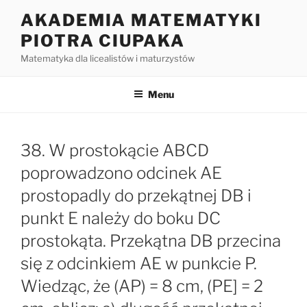
Przejdź
AKADEMIA MATEMATYKI
do
PIOTRA CIUPAKA
treści
Matematyka dla licealistów i maturzystów
Menu
38. W prostokącie ABCD
poprowadzono odcinek AE
prostopadly do przekątnej DB i
punkt E należy do boku DC
prostokąta. Przekątna DB przecina
się z odcinkiem AE w punkcie P.
Wiedząc, że (AP) = 8 cm, (PE] = 2