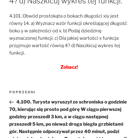
4? d) Naszkicuj wykres tej funkcji.
4.101. Obwód prostokąta o bokach długości xiy jest
równy 14. a) Wyznacz wzór funkcji określającej długość
boku y w zależności od x. b) Podaj dziedzinę
wyznaczonej funkcji. c) Dla jakiej wartości x funkcja
przyjmuje wartość równą 4? d) Naszkicuj wykres tej
funkcji.
Zobacz!
Nawigacja
Poprzedni
POPRZEDNI
wpisu
wpis
4.100. Turysta wyruszył ze schroniska o godzinie
70, kierując się prosto pod górę W ciągu pierwszej
godziny przeszedł 3 km, a w ciągu następnej
przeszedł 5 km, po nieważ droga biegła grzbietami
gór. Następnie odpoczywał przez 40 minut, podzi