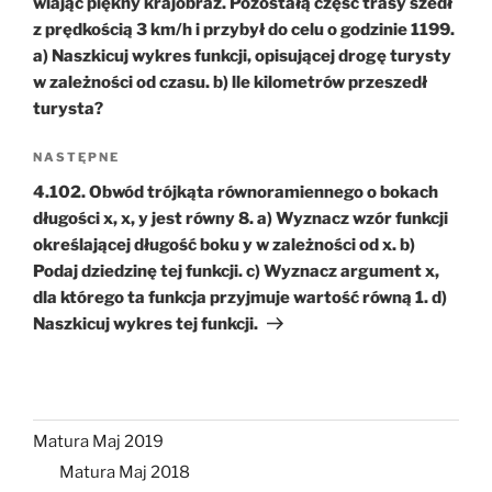
wiając piękny krajobraz. Pozostałą część trasy szedł
z prędkością 3 km/h i przybył do celu o godzinie 1199.
a) Naszkicuj wykres funkcji, opisującej drogę turysty
w zależności od czasu. b) lle kilometrów przeszedł
turysta?
Następny
NASTĘPNE
wpis
4.102. Obwód trójkąta równoramiennego o bokach
długości x, x, y jest równy 8. a) Wyznacz wzór funkcji
określającej długość boku y w zależności od x. b)
Podaj dziedzinę tej funkcji. c) Wyznacz argument x,
dla którego ta funkcja przyjmuje wartość równą 1. d)
Naszkicuj wykres tej funkcji.
Matura Maj 2019
Matura Maj 2018