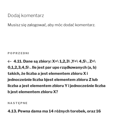
Dodaj komentarz
Musisz się
zalogować
, aby móc dodać komentarz.
Nawigacja
Poprzedni
POPRZEDNI
wpisu
wpis
4.11. Dane są zbiory: X=\ 1,2,3\ ,Y=\ 4,5\ , Z=\
0,1,2,3,4,5\ . Ile jest par upo rządkowanych (a, b)
takich, że liczba a jest elementem zbioru X i
jednocześnie liczba bjest elementem zbioru Z lub
liczba a jest elementem zbioru Y i jednocześnie liczba
b jest elementem zbioru X?
Następny
NASTĘPNE
wpis
4.13. Pewna dama ma 14 różnych torebek, oraz 16