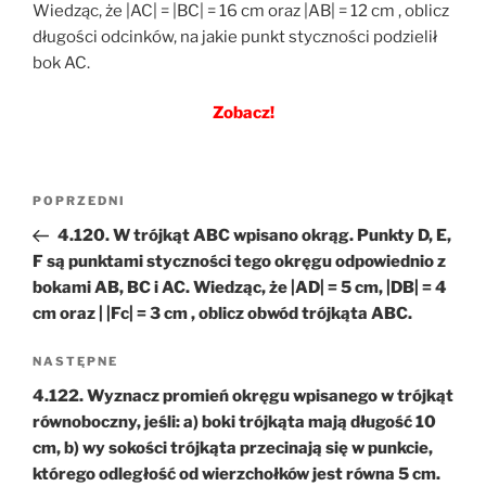
Wiedząc, że |AC| = |BC| = 16 cm oraz |AB| = 12 cm , oblicz
długości odcinków, na jakie punkt styczności podzielił
bok AC.
Zobacz!
Nawigacja
Poprzedni
POPRZEDNI
wpisu
wpis
4.120. W trójkąt ABC wpisano okrąg. Punkty D, E,
F są punktami styczności tego okręgu odpowiednio z
bokami AB, BC i AC. Wiedząc, że |AD| = 5 cm, |DB| = 4
cm oraz | |Fc| = 3 cm , oblicz obwód trójkąta ABC.
Następny
NASTĘPNE
wpis
4.122. Wyznacz promień okręgu wpisanego w trójkąt
równoboczny, jeśli: a) boki trójkąta mają długość 10
cm, b) wy sokości trójkąta przecinają się w punkcie,
którego odległość od wierzchołków jest równa 5 cm.