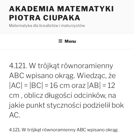
Przejdź
AKADEMIA MATEMATYKI
do
PIOTRA CIUPAKA
treści
Matematyka dla licealistów i maturzystów
Menu
4.121. W trójkąt równoramienny
ABC wpisano okrąg. Wiedząc, że
|AC| = |BC| = 16 cm oraz |AB| = 12
cm , oblicz długości odcinków, na
jakie punkt styczności podzielił bok
AC.
4.121. W trójkąt równoramienny ABC wpisano okrąg.