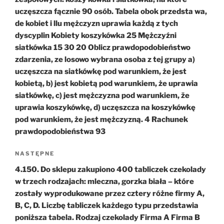
uczęszcza fącznie 90 osób. Tabela obok przedsta wa,
de kobiet i llu mężczyzn uprawia każdą z tych
dyscyplin Kobiety koszykówka 25 Mężczyźni
siatkówka 15 30 20 Oblicz prawdopodobieństwo
zdarzenia, ze losowo wybrana osoba z tej grupy a)
uczęszcza na siatkówkę pod warunkiem, że jest
kobietą, b) jest kobietą pod warunkiem, że uprawia
siatkówkę, c) jest mężczyzna pod warunkiem, že
uprawia koszykówkę, d) uczęszcza na koszykówkę
pod warunkiem, że jest mężczyzną. 4 Rachunek
prawdopodobieństwa 93
Następny
NASTĘPNE
wpis
4.150. Do sklepu zakupiono 400 tabliczek czekolady
w trzech rodzajach: mleczna, gorzka biała – które
zostały wyprodukowane przez cztery różne firmy A,
B, C, D. Liczbę tabliczek każdego typu przedstawia
poniższa tabela. Rodzaj czekolady Firma A Firma B