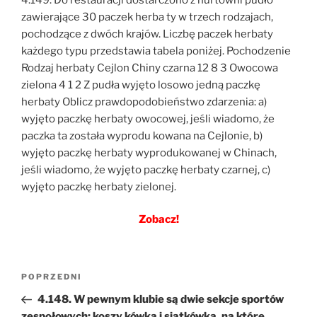
zawierające 30 paczek herba ty w trzech rodzajach,
pochodzące z dwóch krajów. Liczbę paczek herbaty
każdego typu przedstawia tabela poniżej. Pochodzenie
Rodzaj herbaty Cejlon Chiny czarna 12 8 3 Owocowa
zielona 4 1 2 Z pudła wyjęto losowo jedną paczkę
herbaty Oblicz prawdopodobieństwo zdarzenia: a)
wyjęto paczkę herbaty owocowej, jeśli wiadomo, że
paczka ta została wyprodu kowana na Cejlonie, b)
wyjęto paczkę herbaty wyprodukowanej w Chinach,
jeśli wiadomo, że wyjęto paczkę herbaty czarnej, c)
wyjęto paczkę herbaty zielonej.
Zobacz!
Nawigacja
Poprzedni
POPRZEDNI
wpisu
wpis
4.148. W pewnym klubie są dwie sekcje sportów
zespołowych: koszy kówka i siatkówka, na które