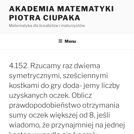
Przejdź
AKADEMIA MATEMATYKI
do
PIOTRA CIUPAKA
treści
Matematyka dla licealistów i maturzystów
Menu
4.152. Rzucamy raz dwiema
symetrycznymi, sześciennymi
kostkami do gry doda- jemy liczby
uzyskanych oczek. Oblicz
prawdopodobieństwo otrzymania
sumy oczek większej od 8, jeśli
wiadomo, że przynajmniej na jednej