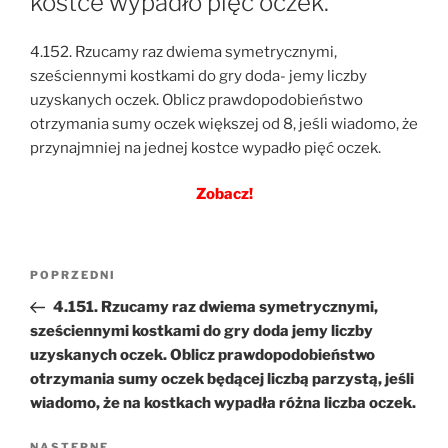
kostce wypadło pięć oczek.
4.152. Rzucamy raz dwiema symetrycznymi,
sześciennymi kostkami do gry doda- jemy liczby
uzyskanych oczek. Oblicz prawdopodobieństwo
otrzymania sumy oczek większej od 8, jeśli wiadomo, że
przynajmniej na jednej kostce wypadło pięć oczek.
Zobacz!
Nawigacja
Poprzedni
POPRZEDNI
wpisu
wpis
4.151. Rzucamy raz dwiema symetrycznymi,
sześciennymi kostkami do gry doda jemy liczby
uzyskanych oczek. Oblicz prawdopodobieństwo
otrzymania sumy oczek będącej liczbą parzystą, jeśli
wiadomo, że na kostkach wypadła różna liczba oczek.
NASTĘPNE