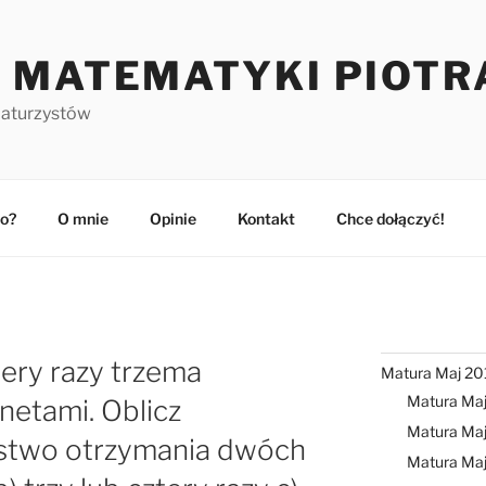
 MATEMATYKI PIOTR
maturzystów
o?
O mnie
Opinie
Kontakt
Chce dołączyć!
ery razy trzema
Matura Maj 20
Matura Ma
etami. Oblicz
Matura Maj
stwo otrzymania dwóch
Matura Ma