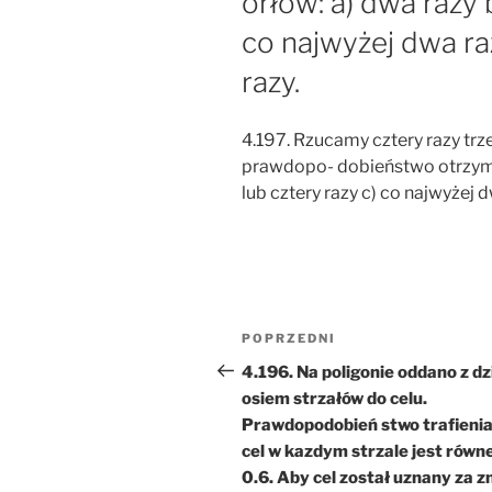
orłów: a) dwa razy b
co najwyżej dwa ra
razy.
4.197. Rzucamy cztery razy t
prawdopo- dobieństwo otrzyman
lub cztery razy c) co najwyżej 
Nawigacja
Poprzedni
POPRZEDNI
wpisu
wpis
4.196. Na poligonie oddano z dz
osiem strzałów do celu.
Prawdopodobień stwo trafieni
cel w kazdym strzale jest równ
0.6. Aby cel został uznany za z