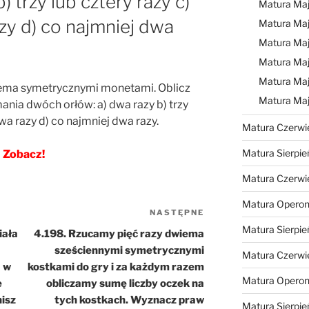
) trzy lub cztery razy c)
Matura Ma
zy d) co najmniej dwa
Matura Ma
Matura Ma
Matura Maj
Matura Maj
rzema symetrycznymi monetami. Oblicz
Matura Ma
ia dwóch orłów: a) dwa razy b) trzy
dwa razy d) co najmniej dwa razy.
Matura Czerwi
Matura Sierpie
Zobacz!
Matura Czerwi
Matura Operon
NASTĘPNE
Następny
Matura Sierpie
wpis
iała
4.198. Rzucamy pięć razy dwiema
sześciennymi symetrycznymi
Matura Czerwi
a w
kostkami do gry i za każdym razem
Matura Opero
e
obliczamy sumę liczby oczek na
nisz
tych kostkach. Wyznacz praw
Matura Sierpie