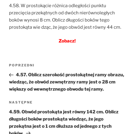
4.58. W prostokącie różnica odległości punktu
przecięcia przekątnych od dwóch nierównoległych
boków wynosi 8 cm. Oblicz długości boków tego
prostokąta wie dząc, że jego obwód jest równy 44 cm.
Zobacz!
Nawigacja
Poprzedni
POPRZEDNI
wpisu
wpis
4.57. Oblicz szerokość prostokątnej ramy obrazu,
wiedząc, że obwód zewnętrzny ramy jest o 28 cm
większy od wewnętrznego obwodu tej ramy.
Następny
NASTĘPNE
wpis
4.59. Obwód prostokąta jest równy 142 cm. Oblicz
długości boków prostokąta wiedząc, że jego
przekątna jest o 1 cm dłuższa od jednego z tych
boków.