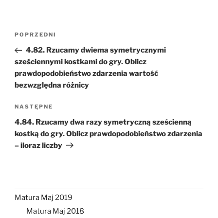
Nawigacja
Poprzedni
POPRZEDNI
wpisu
wpis
4.82. Rzucamy dwiema symetrycznymi
sześciennymi kostkami do gry. Oblicz
prawdopodobieństwo zdarzenia wartość
bezwzględna różnicy
Następny
NASTĘPNE
wpis
4.84. Rzucamy dwa razy symetryczną sześcienną
kostką do gry. Oblicz prawdopodobieństwo zdarzenia
– iloraz liczby
Matura Maj 2019
Matura Maj 2018