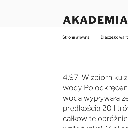
Przejdź
do
AKADEMIA
treści
Matematyka dla licealistów i 
Strona główna
Dlaczego wart
4.97. W zbiorniku 
wody Po odkręcen
woda wypływała ze 
prędkością 20 litró
całkowite opróżnie