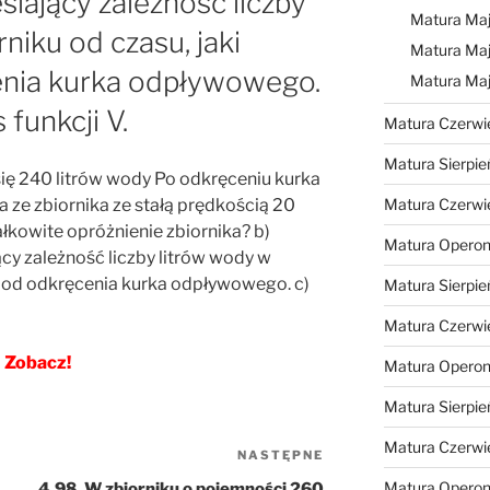
eślający zależność liczby
Matura Maj
niku od czasu, jaki
Matura Maj
enia kurka odpływowego.
Matura Ma
 funkcji V.
Matura Czerwi
Matura Sierpie
się 240 litrów wody Po odkręceniu kurka
ze zbiornika ze stałą prędkością 20
Matura Czerwi
całkowite opróżnienie zbiornika? b)
Matura Operon
ący zależność liczby litrów wody w
ął od odkręcenia kurka odpływowego. c)
Matura Sierpie
Matura Czerwi
Zobacz!
Matura Opero
Matura Sierpie
Matura Czerwi
NASTĘPNE
Następny
wpis
Matura Opero
4.98. W zbiorniku o pojemności 260