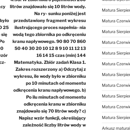
ący
litrów znajdowało się 10 litrów wody.
Matura Sierpie
Na ry- sunku poniżej jest
 było
przedstawiony fragment wykresu
Matura Czerwi
0 25
ilustrującego proces napełnia- nia
Matura Sierpie
 się
wodą tego zbiornika po odkręceniu
 Po
kranu napływowego. 90 80 70 860
Matura Czerwi
10
50 40 30 20 10 12 8 9 10 11 12 13
Matura Sierpie
wzór
16 14 15 czas (min) 144
cz-
Matematyka. Zbiór zadań Klasa 1.
Matura Czerwi
Zakres rozszerzony a) Odczytaj z
Matura Sierpie
wykresu, ile wody było w zbiorniku
po 10 minutach od momentu
Matura Czerwi
odkręcenia kranu napływowego. b)
Matura Sierpie
Po ilu minutach od momentu
odkręcenia kranu w zbiorniku
Matura Czerwi
znajdowało się 70 litrów wody? c)
Matura Sierpi
Napisz wzór funkcji, określający
zależność liczby litrów wody w
Arkusz matura