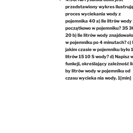
przedstawiony wykres ilustruj
proces wyciekania wody z
pojemnika 40 a) lle litrów wody
początkowo w pojemniku? 35 3
20 b) lle litrów wody znajdowało
w pojemniku po 4 minutach? c)
jakim czasie w pojemniku było 
litrów 15 10 S wody? d) Napisz 
funkcji, określający zależność li
by litrów wody w pojemniku od
czasu wycieka nia wody. 1[min]