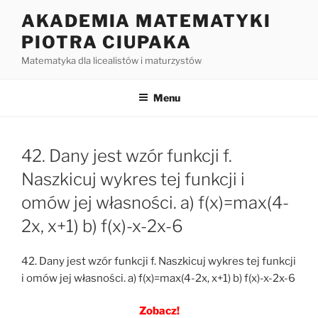
Przejdź
AKADEMIA MATEMATYKI
do
PIOTRA CIUPAKA
treści
Matematyka dla licealistów i maturzystów
Menu
42. Dany jest wzór funkcji f.
Naszkicuj wykres tej funkcji i
omów jej własności. a) f(x)=max(4-
2x, x+1) b) f(x)-x-2x-6
42. Dany jest wzór funkcji f. Naszkicuj wykres tej funkcji
i omów jej własności. a) f(x)=max(4-2x, x+1) b) f(x)-x-2x-6
Zobacz!