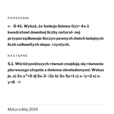
Nawigacja
Poprzedni
POPRZEDNI
wpisu
wpis
D 41. Wykaż, że funkcja liniowa f(x)= 4x-1
kwadratowi dowolnej liczby natural- nej
przyporządkowuje iloczyn pewnych dwóch kolejnych
liczb całkowitych niepa- rzystych.
Następny
NASTĘPNE
wpis
5.1. Wśród poniższych równań znajdują się równania
pierwszego stopnia z dwiema niewiadomymi. Wskaz
je. a) 2x-y²=0 dj 5x-3-√2y b) 3x-5y=1 c) x-√y=2 e) x-
y=8
Matura Maj 2019