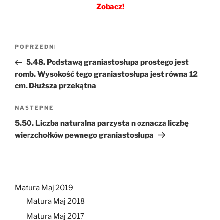
Zobacz!
Nawigacja
Poprzedni
POPRZEDNI
wpisu
wpis
5.48. Podstawą graniastosłupa prostego jest
romb. Wysokość tego graniastosłupa jest równa 12
cm. Dłuższa przekątna
Następny
NASTĘPNE
wpis
5.50. Liczba naturalna parzysta n oznacza liczbę
wierzchołków pewnego graniastosłupa
Matura Maj 2019
Matura Maj 2018
Matura Maj 2017