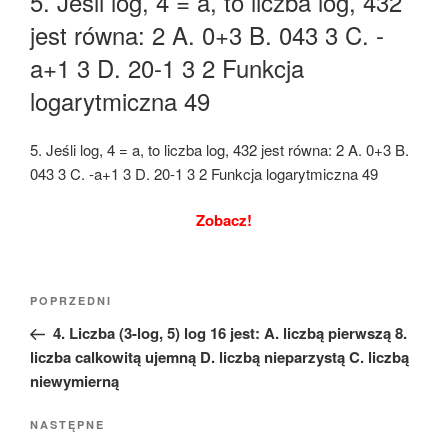
5. Jeśli log, 4 = a, to liczba log, 432
jest równa: 2 A. 0+3 B. 043 3 C. -
a+1 3 D. 20-1 3 2 Funkcja
logarytmiczna 49
5. Jeśli log, 4 = a, to liczba log, 432 jest równa: 2 A. 0+3 B.
043 3 C. -a+1 3 D. 20-1 3 2 Funkcja logarytmiczna 49
Zobacz!
Nawigacja
Poprzedni
POPRZEDNI
wpisu
wpis
4. Liczba (3-log, 5) log 16 jest: A. liczbą pierwszą 8.
liczba calkowitą ujemną D. liczbą nieparzystą C. liczbą
niewymierną
Następny
NASTĘPNE