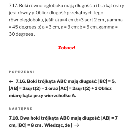
7.17. Boki równoległoboku mają długość a i b, a kąt ostry
jest równy y. Oblicz długość przekątnych tego
równoległoboku, jeśli: a) a=4 cm,b=3 sqrt 2 cm , gamma
= 45 degrees b) a = 3 cm, a = 3 cm; b = 5 cm, gamma =
30 degrees .
Zobacz!
Nawigacja
Poprzedni
POPRZEDNI
wpisu
wpis
7.16. Boki trójkąta ABC mają długość: |BC| = 5,
|AB| = 2sqrt(2) – 1 oraz |AC| = 2sqrt(2) + 1 Oblicz
miarę kąta przy wierzchołku A.
Następny
NASTĘPNE
wpis
7.18. Dwa boki trójkąta ABC mają długość: |AB| = 7
cm, |BC| = 8 cm . Wiedząc, że |