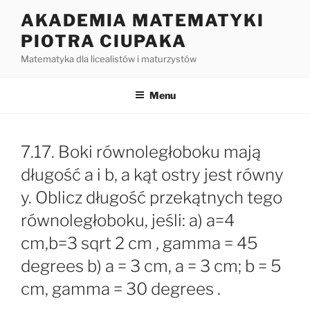
Przejdź
AKADEMIA MATEMATYKI
do
PIOTRA CIUPAKA
treści
Matematyka dla licealistów i maturzystów
Menu
7.17. Boki równoległoboku mają
długość a i b, a kąt ostry jest równy
y. Oblicz długość przekątnych tego
równoległoboku, jeśli: a) a=4
cm,b=3 sqrt 2 cm , gamma = 45
degrees b) a = 3 cm, a = 3 cm; b = 5
cm, gamma = 30 degrees .