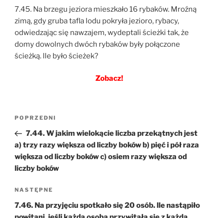
7.45. Na brzegu jeziora mieszkało 16 rybaków. Mroźną
zimą, gdy gruba tafla lodu pokryła jezioro, rybacy,
odwiedzając się nawzajem, wydeptali ścieżki tak, że
domy dowolnych dwóch rybaków były połączone
ścieżką. lle było ścieżek?
Zobacz!
Nawigacja
Poprzedni
POPRZEDNI
wpisu
wpis
7.44. W jakim wielokącie liczba przekątnych jest
a) trzy razy większa od liczby boków b) pięć i pół raza
większa od liczby boków c) osiem razy większa od
liczby boków
Następny
NASTĘPNE
wpis
7.46. Na przyjęciu spotkało się 20 osób. lle nastąpiło
powitani, jeśli każda osoba przywitała się z każdą