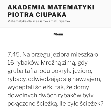
Przejdź
AKADEMIA MATEMATYKI
do
PIOTRA CIUPAKA
treści
Matematyka dla licealistów i maturzystów
Menu
7.45. Na brzegu jeziora mieszkało
16 rybaków. Mroźną zimą, gdy
gruba tafla lodu pokryła jezioro,
rybacy, odwiedzając się nawzajem,
wydeptali ścieżki tak, że domy
dowolnych dwóch rybaków były
połączone ścieżką. lle było ścieżek?