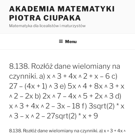
Przejdź
AKADEMIA MATEMATYKI
do
PIOTRA CIUPAKA
treści
Matematyka dla licealistów i maturzystów
Menu
8.138. Rozłóż dane wielomiany na
czynniki. a) x ^ 3 + 4x ^ 2 + x – 6 c)
27 – (4x + 1) ^ 3 e) 5x ^ 4 + 8x ^ 3 + x
^ 2 – 2x b) 2x ^ 7 – 4x ^ 5 + 2x ^ 3 d)
x ^ 3 + 4x ^ 2 – 3x – 18 f) 3sqrt(2) * x
^ 3 – x ^ 2 – 27sqrt(2) * x + 9
8.138. Rozłóż dane wielomiany na czynniki. a) x ^ 3 + 4x ^