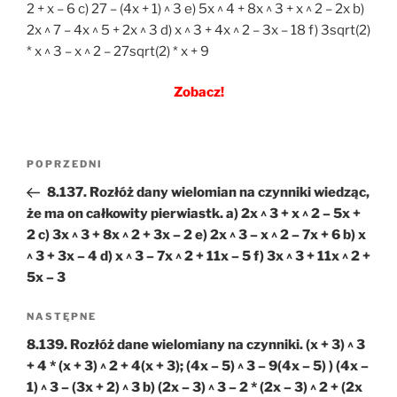
2 + x – 6 c) 27 – (4x + 1) ^ 3 e) 5x ^ 4 + 8x ^ 3 + x ^ 2 – 2x b)
2x ^ 7 – 4x ^ 5 + 2x ^ 3 d) x ^ 3 + 4x ^ 2 – 3x – 18 f) 3sqrt(2)
* x ^ 3 – x ^ 2 – 27sqrt(2) * x + 9
Zobacz!
Nawigacja
Poprzedni
POPRZEDNI
wpisu
wpis
8.137. Rozłóż dany wielomian na czynniki wiedząc,
że ma on całkowity pierwiastk. a) 2x ^ 3 + x ^ 2 – 5x +
2 c) 3x ^ 3 + 8x ^ 2 + 3x – 2 e) 2x ^ 3 – x ^ 2 – 7x + 6 b) x
^ 3 + 3x – 4 d) x ^ 3 – 7x ^ 2 + 11x – 5 f) 3x ^ 3 + 11x ^ 2 +
5x – 3
Następny
NASTĘPNE
wpis
8.139. Rozłóż dane wielomiany na czynniki. (x + 3) ^ 3
+ 4 * (x + 3) ^ 2 + 4(x + 3); (4x – 5) ^ 3 – 9(4x – 5) ) (4x –
1) ^ 3 – (3x + 2) ^ 3 b) (2x – 3) ^ 3 – 2 * (2x – 3) ^ 2 + (2x