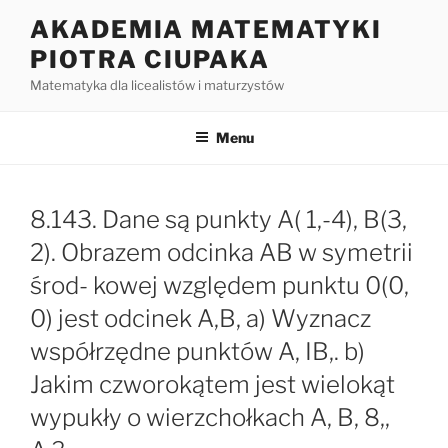
Przejdź
AKADEMIA MATEMATYKI
do
PIOTRA CIUPAKA
treści
Matematyka dla licealistów i maturzystów
Menu
8.143. Dane są punkty A( 1,-4), B(3,
2). Obrazem odcinka AB w symetrii
środ- kowej względem punktu 0(0,
0) jest odcinek A,B, a) Wyznacz
współrzędne punktów A, IB,. b)
Jakim czworokątem jest wielokąt
wypukły o wierzchołkach A, B, 8,,