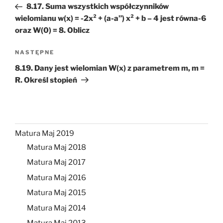
wpis
8.17. Suma wszystkich współczynników
wielomianu w(x) = -2x² + (a-a”) x² + b – 4 jest równa-6
oraz W(0) = 8. Oblicz
Następny
NASTĘPNE
wpis
8.19. Dany jest wielomian W(x) z parametrem m, m =
R. Określ stopień
Matura Maj 2019
Matura Maj 2018
Matura Maj 2017
Matura Maj 2016
Matura Maj 2015
Matura Maj 2014