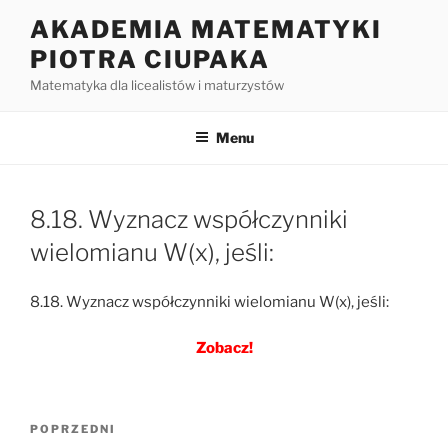
Przejdź
AKADEMIA MATEMATYKI
do
PIOTRA CIUPAKA
treści
Matematyka dla licealistów i maturzystów
Menu
8.18. Wyznacz współczynniki
wielomianu W(x), jeśli:
8.18. Wyznacz współczynniki wielomianu W(x), jeśli:
Zobacz!
Nawigacja
Poprzedni
POPRZEDNI
wpisu