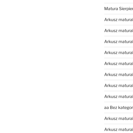
Matura Sierpi
Arkusz matura
Arkusz matura
Arkusz matural
Arkusz matura
Arkusz matura
Arkusz matura
Arkusz matura
Arkusz matura
aa Bez kategori
Arkusz matura
Arkusz matura