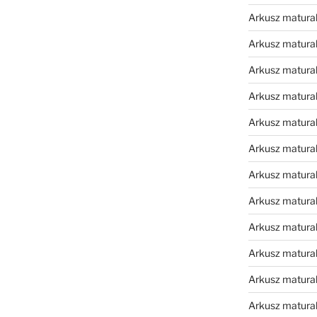
Arkusz matura
Arkusz matura
Arkusz matura
Arkusz matura
Arkusz matura
Arkusz matura
Arkusz matura
Arkusz matural
Arkusz matura
Arkusz matura
Arkusz matura
Arkusz matura