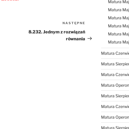
Matura Ma
Matura Ma
Matura Ma
NASTĘPNE
Następny
Matura Maj
wpis
8.232. Jednym z rozwiązań
Matura Maj
równania
Matura Ma
Matura Czerwi
Matura Sierpie
Matura Czerwi
Matura Operon
Matura Sierpie
Matura Czerwi
Matura Opero
Matura Sierpie