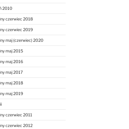
eń 2010
lny czerwiec 2018
lny czerwiec 2019
ny maj (czerwiec) 2020
lny maj 2015
lny maj 2016
lny maj 2017
lny maj 2018
lny maj 2019
i
lny czerwiec 2011
lny czerwiec 2012