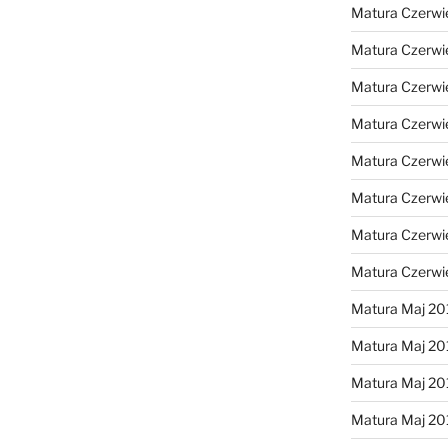
Matura Czerwi
Matura Czerwi
Matura Czerwi
Matura Czerwi
Matura Czerwi
Matura Czerwi
Matura Czerwi
Matura Czerwi
Matura Maj 20
Matura Maj 20
Matura Maj 20
Matura Maj 20