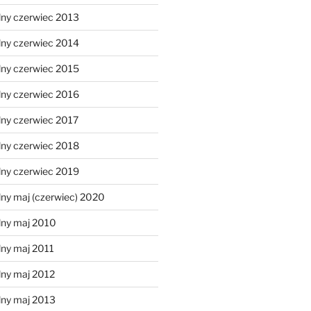
lny czerwiec 2013
lny czerwiec 2014
lny czerwiec 2015
lny czerwiec 2016
lny czerwiec 2017
lny czerwiec 2018
lny czerwiec 2019
ny maj (czerwiec) 2020
lny maj 2010
lny maj 2011
lny maj 2012
lny maj 2013