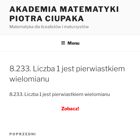
Przejdź
AKADEMIA MATEMATYKI
do
PIOTRA CIUPAKA
treści
Matematyka dla licealistów i maturzystów
Menu
8.233. Liczba 1 jest pierwiastkiem
wielomianu
8.233. Liczba 1 jest pierwiastkiem wielomianu
Zobacz!
Nawigacja
Poprzedni
POPRZEDNI
wpisu