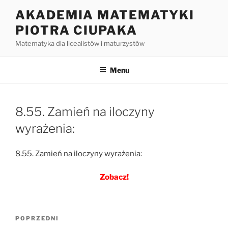
Przejdź
AKADEMIA MATEMATYKI
do
PIOTRA CIUPAKA
treści
Matematyka dla licealistów i maturzystów
Menu
8.55. Zamień na iloczyny
wyrażenia:
8.55. Zamień na iloczyny wyrażenia:
Zobacz!
Nawigacja
Poprzedni
POPRZEDNI
wpisu