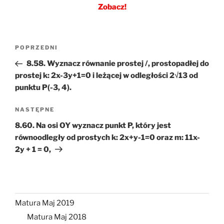
Zobacz!
Nawigacja
Poprzedni
POPRZEDNI
wpisu
wpis
8.58. Wyznacz równanie prostej /, prostopadłej do
prostej k: 2x-3y+1=0 i leżącej w odległości 2√13 od
punktu P(-3, 4).
Następny
NASTĘPNE
wpis
8.60. Na osi OY wyznacz punkt P, który jest
równoodległy od prostych k: 2x+y-1=0 oraz m: 11x-
2y + 1 = 0,
Matura Maj 2019
Matura Maj 2018