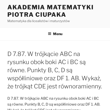
Przejdź
AKADEMIA MATEMATYKI
do
PIOTRA CIUPAKA
treści
Matematyka dla licealistów i maturzystów
Menu
D 7.87. W trójkącie ABC na
rysunku obok boki AC i BC są
równe. Punkty B, C, D są
współliniowe oraz DF 1. AB. Wykaż,
że trójkąt CDE jest równoramienny.
D 7.87. W trójkącie ABC na rysunku obok boki AC i BC
są równe. Punkty B, C, D są współliniowe oraz DF 1. AB.