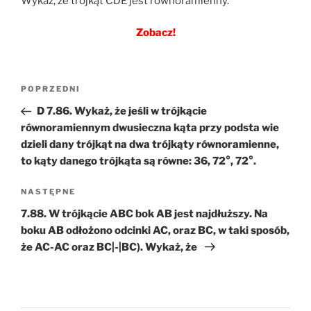
Wykaż, że trójkąt CDE jest równoramienny.
Zobacz!
Nawigacja
Poprzedni
POPRZEDNI
wpisu
wpis
D 7.86. Wykaż, że jeśli w trójkącie
równoramiennym dwusieczna kąta przy podsta wie
dzieli dany trójkąt na dwa trójkąty równoramienne,
to kąty danego trójkąta są równe: 36, 72°, 72°.
Następny
NASTĘPNE
wpis
7.88. W trójkącie ABC bok AB jest najdłuższy. Na
boku AB odłożono odcinki AC, oraz BC, w taki sposób,
że AC-AC oraz BC|-|BC). Wykaż, że