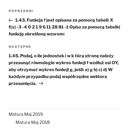
Nawigacja
Poprzedni
POPRZEDNI
wpisu
wpis
1.43. Funkcja f jest opisana za pomocą tabeli: X
f(x) -3 -4 0 2 1 9 6 11 28 81 -1 Opisz za pomocą tabelki
funkcję określoną wzorem:
Następny
NASTĘPNE
wpis
1.45. Podaj, o ile jednostek i w k tórą stronę należy
przesunąć równolegle wykres funkcji f wzdłuż osi OY,
aby otrzymać wykres funkcji g, jeśli: a) g b) c) d) W
każdym przypadku podaj współrzędne wektora
przesunięcia.
Matura Maj 2019
Matura Maj 2018