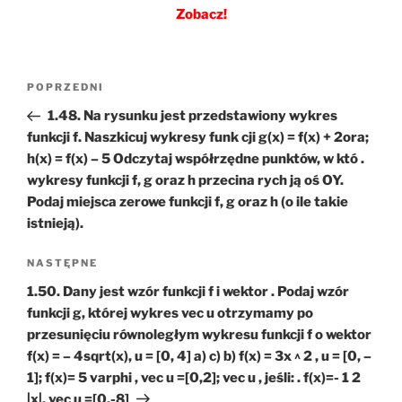
Zobacz!
Nawigacja
Poprzedni
POPRZEDNI
wpisu
wpis
1.48. Na rysunku jest przedstawiony wykres
funkcji f. Naszkicuj wykresy funk cji g(x) = f(x) + 2ora;
h(x) = f(x) – 5 Odczytaj współrzędne punktów, w któ .
wykresy funkcji f, g oraz h przecina rych ją oś OY.
Podaj miejsca zerowe funkcji f, g oraz h (o ile takie
istnieją).
Następny
NASTĘPNE
wpis
1.50. Dany jest wzór funkcji f i wektor . Podaj wzór
funkcji g, której wykres vec u otrzymamy po
przesunięciu równoległym wykresu funkcji f o wektor
f(x) = – 4sqrt(x), u = [0, 4] a) c) b) f(x) = 3x ^ 2 , u = [0, –
1]; f(x)= 5 varphi , vec u =[0,2]; vec u , jeśli: . f(x)=- 1 2
|x|, vec u =[0,-8]