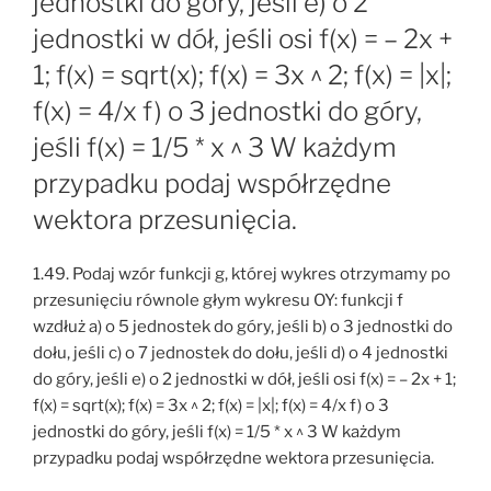
jednostki do góry, jeśli e) o 2
jednostki w dół, jeśli osi f(x) = – 2x +
1; f(x) = sqrt(x); f(x) = 3x ^ 2; f(x) = |x|;
f(x) = 4/x f) o 3 jednostki do góry,
jeśli f(x) = 1/5 * x ^ 3 W każdym
przypadku podaj współrzędne
wektora przesunięcia.
1.49. Podaj wzór funkcji g, której wykres otrzymamy po
przesunięciu równole głym wykresu OY: funkcji f
wzdłuż a) o 5 jednostek do góry, jeśli b) o 3 jednostki do
dołu, jeśli c) o 7 jednostek do dołu, jeśli d) o 4 jednostki
do góry, jeśli e) o 2 jednostki w dół, jeśli osi f(x) = – 2x + 1;
f(x) = sqrt(x); f(x) = 3x ^ 2; f(x) = |x|; f(x) = 4/x f) o 3
jednostki do góry, jeśli f(x) = 1/5 * x ^ 3 W każdym
przypadku podaj współrzędne wektora przesunięcia.