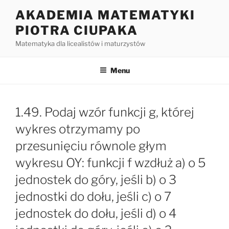
Przejdź
AKADEMIA MATEMATYKI
do
PIOTRA CIUPAKA
treści
Matematyka dla licealistów i maturzystów
Menu
1.49. Podaj wzór funkcji g, której
wykres otrzymamy po
przesunięciu równole głym
wykresu OY: funkcji f wzdłuż a) o 5
jednostek do góry, jeśli b) o 3
jednostki do dołu, jeśli c) o 7
jednostek do dołu, jeśli d) o 4