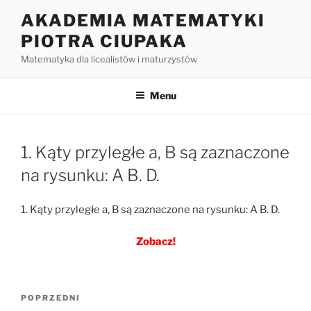
Przejdź
AKADEMIA MATEMATYKI
do
PIOTRA CIUPAKA
treści
Matematyka dla licealistów i maturzystów
Menu
1. Kąty przyległe a, B są zaznaczone
na rysunku: A B. D.
1. Kąty przyległe a, B są zaznaczone na rysunku: A B. D.
Zobacz!
Nawigacja
Poprzedni
POPRZEDNI
wpisu