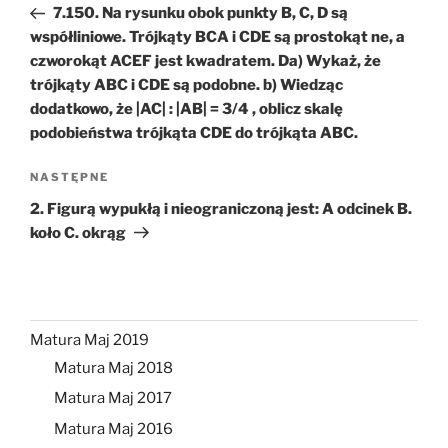
wpis
7.150. Na rysunku obok punkty B, C, D są
współliniowe. Trójkąty BCA i CDE są prostokąt ne, a
czworokąt ACEF jest kwadratem. Da) Wykaż, że
trójkąty ABC i CDE są podobne. b) Wiedząc
dodatkowo, że |AC| : |AB| = 3/4 , oblicz skalę
podobieństwa trójkąta CDE do trójkąta ABC.
Następny
NASTĘPNE
wpis
2. Figurą wypukłą i nieograniczoną jest: A odcinek B.
koło C. okrąg
Matura Maj 2019
Matura Maj 2018
Matura Maj 2017
Matura Maj 2016