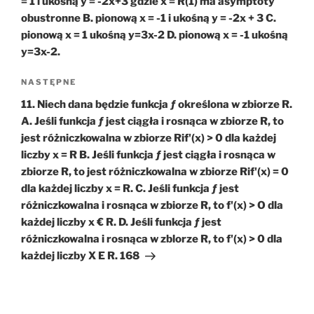
= 1 i ukośną y = -2x+3 gdzie x = R(1) ma asymptoty
obustronne B. pionową x = -1 i ukośną y = -2x + 3 C.
pionową x = 1 ukośną y=3x-2 D. pionową x = -1 ukośną
y=3x-2.
Następny
NASTĘPNE
wpis
11. Niech dana będzie funkcja ƒ określona w zbiorze R.
A. Jeśli funkcja ƒ jest ciągła i rosnąca w zbiorze R, to
jest różniczkowalna w zbiorze Rif'(x) > 0 dla każdej
liczby x = R B. Jeśli funkcja ƒ jest ciągła i rosnąca w
zbiorze R, to jest różniczkowalna w zbiorze Rif'(x) = 0
dla każdej liczby x = R. C. Jeśli funkcja ƒ jest
różniczkowalna i rosnąca w zbiorze R, to f'(x) > O dla
każdej liczby x € R. D. Jeśli funkcja ƒ jest
różniczkowalna i rosnąca w zblorze R, to f'(x) > 0 dla
każdej liczby X E R. 168