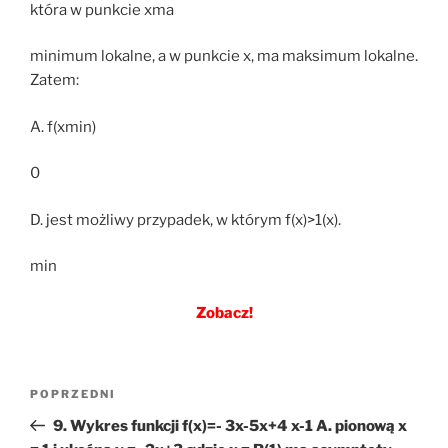
która w punkcie xma
minimum lokalne, a w punkcie x, ma maksimum lokalne.
Zatem:
A. f(xmin)
0
D. jest możliwy przypadek, w którym f(x)>1(x).
min
Zobacz!
Nawigacja
Poprzedni
POPRZEDNI
wpisu
wpis
9. Wykres funkcji f(x)=- 3x-5x+4 x-1 A. pionową x