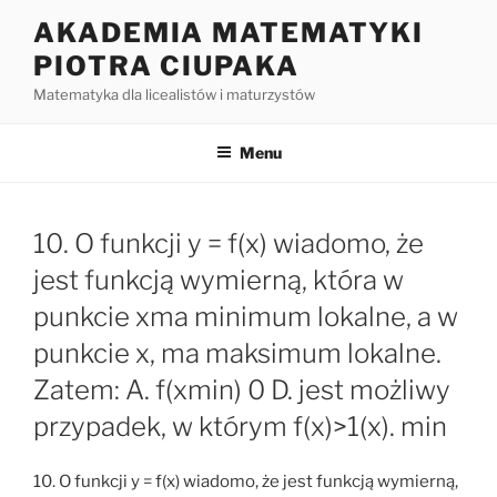
Przejdź
AKADEMIA MATEMATYKI
do
PIOTRA CIUPAKA
treści
Matematyka dla licealistów i maturzystów
Menu
10. O funkcji y = f(x) wiadomo, że
jest funkcją wymierną, która w
punkcie xma minimum lokalne, a w
punkcie x, ma maksimum lokalne.
Zatem: A. f(xmin)
0 D. jest możliwy
przypadek, w którym f(x)>1(x). min
10. O funkcji y = f(x) wiadomo, że jest funkcją wymierną,