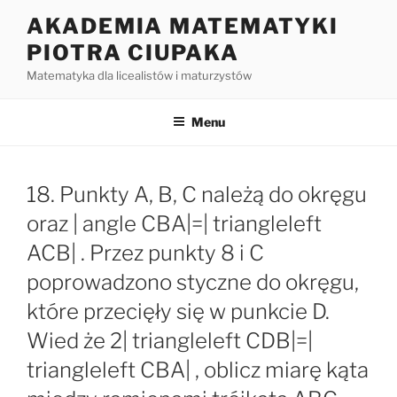
Przejdź
AKADEMIA MATEMATYKI
do
PIOTRA CIUPAKA
treści
Matematyka dla licealistów i maturzystów
Menu
18. Punkty A, B, C należą do okręgu
oraz | angle CBA|=| triangleleft
ACB| . Przez punkty 8 i C
poprowadzono styczne do okręgu,
które przecięły się w punkcie D.
Wied że 2| triangleleft CDB|=|
triangleleft CBA| , oblicz miarę kąta