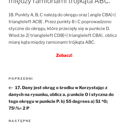
między ramionami trójkąta ABC.
18. Punkty A, B, C należą do okręgu oraz | angle CBA|=|
triangleleft ACB| . Przez punkty 8 i C poprowadzono
styczne do okręgu, które przecięły się w punkcie D.
Wied że 2| triangleleft CDB|=| triangleleft CBA| , oblicz
miarę kąta między ramionami trójkąta ABC.
Zobacz!
Nawigacja
Poprzedni
POPRZEDNI
wpisu
wpis
17. Dany jest okrąg o środku w Korzystając z
danych na rysunku, oblicz a. p unkcie O i styczna do
tego okręgu w punkcie P. b) 55 degrees a) 51 *0;
75\%^ 2 P
Następny
NASTĘPNE