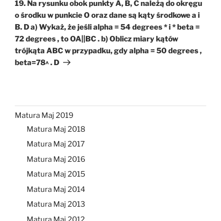
wpis
19. Na rysunku obok punkty A, B, C należą do okręgu
o środku w punkcie O oraz dane są kąty środkowe a i
B. D a) Wykaż, że jeśli alpha = 54 degrees * i * beta =
72 degrees , to OA||BC . b) Oblicz miary kątów
trójkąta ABC w przypadku, gdy alpha = 50 degrees ,
beta=78^ . D
Matura Maj 2019
Matura Maj 2018
Matura Maj 2017
Matura Maj 2016
Matura Maj 2015
Matura Maj 2014
Matura Maj 2013
Matura Maj 2012