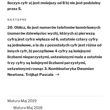
iloczyn cyfr a) jest mniejszy od 8 b) nie jest podzielny
przez 5.
Następny
NASTĘPNE
wpis
20. Oblicz, ile jest numerów telefonów komórkowych
(numerów dziewięcioc wych), których a) pierwszą
cyfrą jest cyfra większa od 6, ostatnie cztery cyfry
są jednakowe, a la da z pozostałych cyfr jest różna od
innych cyfr, b) początkowe 4 cyfry są kolejnymi
liczbami nieparzystymi, ustawionymi male a ostatnie
trzy cyfry są kolejnymi liczbami parzystymi,
ustawionymi rosnąc 3. Kombinatoryka Dwumian
Newtona. Trójkąt Pascala
Matura Maj 2019
Matura Maj 2018