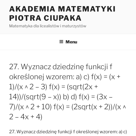
Przejdź
AKADEMIA MATEMATYKI
do
PIOTRA CIUPAKA
treści
Matematyka dla licealistów i maturzystów
Menu
27. Wyznacz dziedzinę funkcji f
określonej wzorem: a) c) f(x) = (x +
1)/(x ^ 2 – 3) f(x) = (sqrt(2x +
14))/(sqrt(9 – x)) b) d) f(x) = (3x –
7)/(x ^ 2 + 10) f(x) = (2sqrt(x + 2))/(x ^
2 – 4x + 4)
27. Wyznacz dziedzinę funkcji f określonej wzorem: a) c)