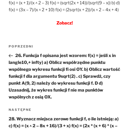
f(x) = (x + 1)/(x ^ 2 – 3) f(x) = (sqrt(2x + 14))/(sqrt(9 – x)) b) d)
f(x) = (3x – 7)/(x ^ 2 + 10) f(x) = (2sqrt(x + 2))/(x ^ 2 – 4x + 4)
Zobacz!
Nawigacja
Poprzedni
POPRZEDNI
wpisu
wpis
26. Funkcja f opisana jest wzorem: f(x) = jeśli x in
langle10,+ infty) a) Oblicz współrzędne punktu
wspólnego wykresu funkcji fi osi OY. b) Oblicz wartość
funkcji f dla argumentu 9sqrt(2) . c) Sprawdź, czy
punkt A(9, 2) należy do wykresu funkcji f. D d)
Uzasadnij, że wykres funkcji f nie ma punktów
wspólnych z osią OX.
Następny
NASTĘPNE
wpis
28. Wyznacz miejsca zerowe funkcji f, o ile istnieją: a)
c) f(x) = (x ^ 2 – 8x + 16)/(3 + x) f(x) = (2x * (x + 6) * (x –