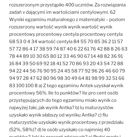
rozszerzonym przystąpiło 400 uczniów. Za rozwiązania
zadań v dającymi im wartościami centylowymi. 62
Wyniki egzaminu maturalnego z matematyki – poziom
rozszerzony wartość wynik wynik wartość wynik
procentowy procentowy centyla procentowy centyla
68 53 0 4 34 wartość centyla 84 55 70 85 36 2 11 57
57 72 86 4 17 38 59 74 87 40 6 22 61 76 42 88 8 26 63
78 44 89 10 30 65 80 12 33 46 90 67 14 48 82 36 91
16 84 39 50 69 92 18 41 52 70 86 93 20 43 54 72 88
94 22 44 56 76 90 95 24 45 58 77 92 96 26 46 60 79
94 97 28 47 62 80 96 98 30 49 64 81 98 99 32 51 66
83 100 100 8 a) Z tego egzaminu Antek uzyskał wynik
procentowy 56%. Ile to punktów? lle pro cent osób
przystępujących do tego egzaminu miało wynik co
najwyżej taki, jak wynik Antka? b) lu maturzystów
uzyskało wynik słabszy od wyniku Antka? c) flu
maturzystów uzyskało wynik procentowy z przedziału
(52%, 58%)? d) le osób uzyskało co najmniej 40
punktów? Jaki to procent zdających? e) Podaj modę i