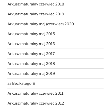
Arkusz maturalny czerwiec 2018
Arkusz maturalny czerwiec 2019
Arkusz maturalny maj (czerwiec) 2020
Arkusz maturalny maj 2015
Arkusz maturalny maj 2016
Arkusz maturalny maj 2017
Arkusz maturalny maj 2018
Arkusz maturalny maj 2019
aa Bez kategorii
Arkusz maturalny czerwiec 2011
Arkusz maturalny czerwiec 2012