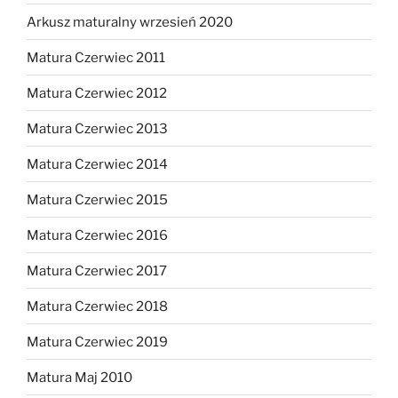
Arkusz maturalny wrzesień 2020
Matura Czerwiec 2011
Matura Czerwiec 2012
Matura Czerwiec 2013
Matura Czerwiec 2014
Matura Czerwiec 2015
Matura Czerwiec 2016
Matura Czerwiec 2017
Matura Czerwiec 2018
Matura Czerwiec 2019
Matura Maj 2010