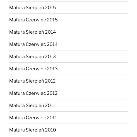
Matura Sierpień 2015
Matura Czerwiec 2015
Matura Sierpień 2014
Matura Czerwiec 2014
Matura Sierpień 2013
Matura Czerwiec 2013
Matura Sierpień 2012
Matura Czerwiec 2012
Matura Sierpień 2011
Matura Czerwiec 2011
Matura Sierpień 2010