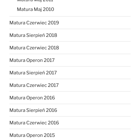
Matura Maj 2010
Matura Czerwiec 2019
Matura Sierpień 2018
Matura Czerwiec 2018
Matura Operon 2017
Matura Sierpień 2017
Matura Czerwiec 2017
Matura Operon 2016
Matura Sierpień 2016
Matura Czerwiec 2016
Matura Operon 2015