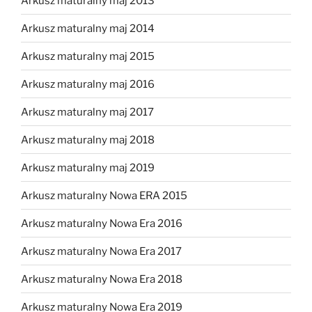
Arkusz maturalny maj 2013
Arkusz maturalny maj 2014
Arkusz maturalny maj 2015
Arkusz maturalny maj 2016
Arkusz maturalny maj 2017
Arkusz maturalny maj 2018
Arkusz maturalny maj 2019
Arkusz maturalny Nowa ERA 2015
Arkusz maturalny Nowa Era 2016
Arkusz maturalny Nowa Era 2017
Arkusz maturalny Nowa Era 2018
Arkusz maturalny Nowa Era 2019