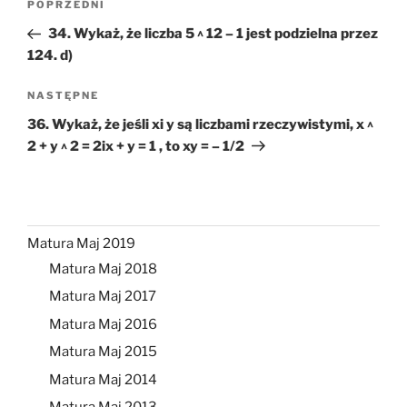
Poprzedni
POPRZEDNI
wpisu
wpis
34. Wykaż, że liczba 5 ^ 12 – 1 jest podzielna przez
124. d)
Następny
NASTĘPNE
wpis
36. Wykaż, że jeśli xi y są liczbami rzeczywistymi, x ^
2 + y ^ 2 = 2ix + y = 1 , to xy = – 1/2
Matura Maj 2019
Matura Maj 2018
Matura Maj 2017
Matura Maj 2016
Matura Maj 2015
Matura Maj 2014