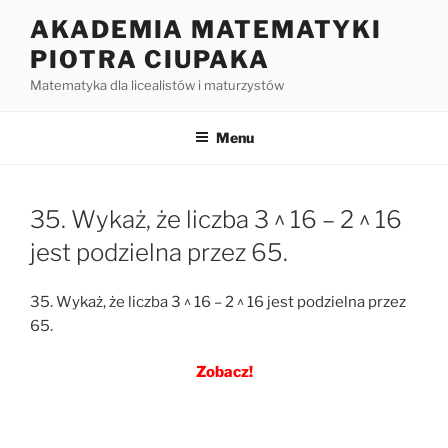
Przejdź
AKADEMIA MATEMATYKI
do
PIOTRA CIUPAKA
treści
Matematyka dla licealistów i maturzystów
Menu
35. Wykaż, że liczba 3 ^ 16 – 2 ^ 16
jest podzielna przez 65.
35. Wykaż, że liczba 3 ^ 16 – 2 ^ 16 jest podzielna przez
65.
Zobacz!
Nawigacja