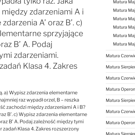
ypadła tylko raz. Jaka
Matura Ma
 między zdarzeniami A i
Matura Ma
Matura Ma
zdarzenia A’ oraz B’. c)
Matura Maj
lementarne sprzyjające
Matura Maj
raz B’ A. Podaj
Matura Ma
ymi zdarzeniami.
Matura Czerwi
zadań Klasa 4. Zakres
Matura Sierpie
Matura Czerwi
Matura Operon
. a) Wypisz zdarzenia elementarne
ajmniej raz wypadł orzel, B – reszka
Matura Sierpie
ość zachodzi między zdarzeniami A i B?
Matura Czerwi
oraz B’. c) Wypisz zdarzenia elementarne
raz B’ A. Podaj zależność między tymi
Matura Opero
 zadań Klasa 4. Zakres rozszerzony
Matura Sierpie