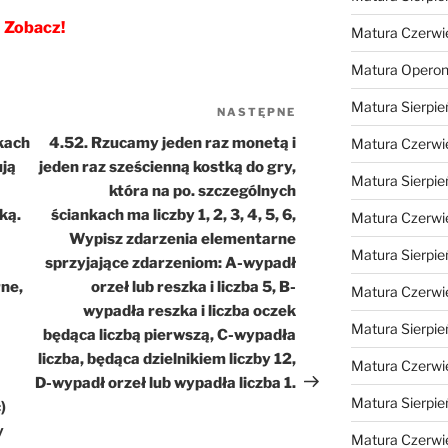
Zobacz!
Matura Czerwi
Matura Opero
Matura Sierpie
NASTĘPNE
Następny
wpis
kach
4.52. Rzucamy jeden raz monetą i
Matura Czerwi
ują
jeden raz sześcienną kostką do gry,
Matura Sierpie
która na po. szczególnych
ką.
ściankach ma liczby 1, 2, 3, 4, 5, 6,
Matura Czerwi
Wypisz zdarzenia elementarne
Matura Sierpie
sprzyjające zdarzeniom: A-wypadł
ne,
orzeł lub reszka i liczba 5, B-
Matura Czerwi
wypadła reszka i liczba oczek
Matura Sierpie
będąca liczbą pierwszą, C-wypadła
liczba, będąca dzielnikiem liczby 12,
Matura Czerwi
D-wypadł orzeł lub wypadła liczba 1.
Matura Sierpie
)
y
Matura Czerwi