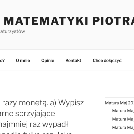
 MATEMATYKI PIOTR
maturzystów
o?
O mnie
Opinie
Kontakt
Chce dołączyć!
 razy monetą. a) Wypisz
Matura Maj 20
Matura Ma
rne sprzyjające
Matura Maj
najmniej raz wypadł
Matura Ma