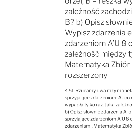
orzel, B – reszka w
zależność zachodzi
B? b) Opisz słownie 
Wypisz zdarzenia e
zdarzeniom A’U 8 o
zależność między t
Matematyka Zbiór 
rozszerzony
4.51. Rzucamy dwa razy monetą
sprzyjające zdarzeniom: A- co n
wypadła tylko raz. Jaka zależn
b) Opisz słownie zdarzenia A’ 
sprzyjające zdarzeniom A’U 8 o
zdarzeniami. Matematyka Zbiór