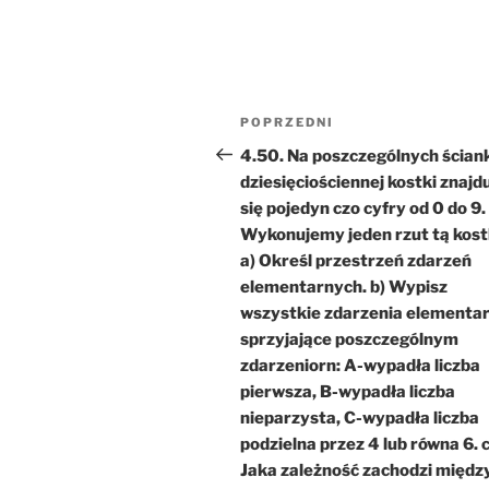
Nawigacja
Poprzedni
POPRZEDNI
wpisu
wpis
4.50. Na poszczególnych ścian
dziesięciościennej kostki znajd
się pojedyn czo cyfry od 0 do 9.
Wykonujemy jeden rzut tą kost
a) Określ przestrzeń zdarzeń
elementarnych. b) Wypisz
wszystkie zdarzenia elementar
sprzyjające poszczególnym
zdarzeniorn: A-wypadła liczba
pierwsza, B-wypadła liczba
nieparzysta, C-wypadła liczba
podzielna przez 4 lub równa 6. c
Jaka zależność zachodzi międz