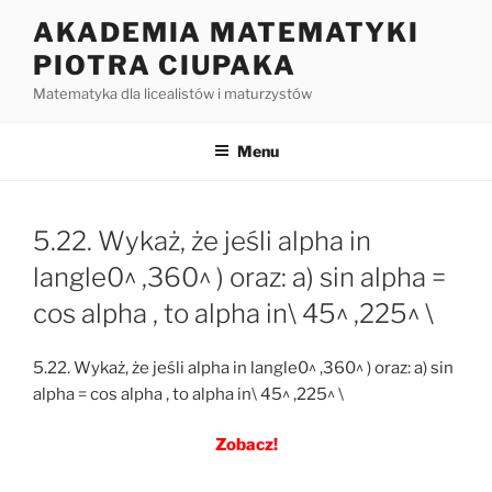
Przejdź
AKADEMIA MATEMATYKI
do
PIOTRA CIUPAKA
treści
Matematyka dla licealistów i maturzystów
Menu
5.22. Wykaż, że jeśli alpha in
langle0^ ,360^ ) oraz: a) sin alpha =
cos alpha , to alpha in\ 45^ ,225^ \
5.22. Wykaż, że jeśli alpha in langle0^ ,360^ ) oraz: a) sin
alpha = cos alpha , to alpha in\ 45^ ,225^ \
Zobacz!