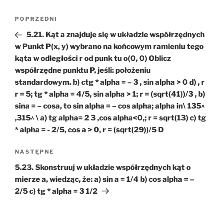
Nawigacja
Poprzedni
POPRZEDNI
wpisu
wpis
5.21. Kąt a znajduje się w układzie współrzędnych
w Punkt P(x, y) wybrano na końcowym ramieniu tego
kąta w odległości r od punk tu o(0, 0) Oblicz
współrzędne punktu P, jeśli: położeniu
standardowym. b) ctg * alpha = – 3 , sin alpha > 0 d) , r
r = 5; tg * alpha = 4/5, sin alpha > 1; r = (sqrt(41))/3 , b)
sina = – cosa, to sin alpha = – cos alpha; alpha in\ 135^
,315^ \ a) tg alpha= 2 3 ,cos alpha<0,; r = sqrt(13) c) tg
* alpha = - 2/5, cos a > 0, r = (sqrt(29))/5 D
Następny
NASTĘPNE
wpis
5.23. Skonstruuj w układzie współrzędnych kąt o
mierze a, wiedząc, że: a) sin a = 1/4 b) cos alpha = –
2/5 c) tg * alpha = 3 1/2